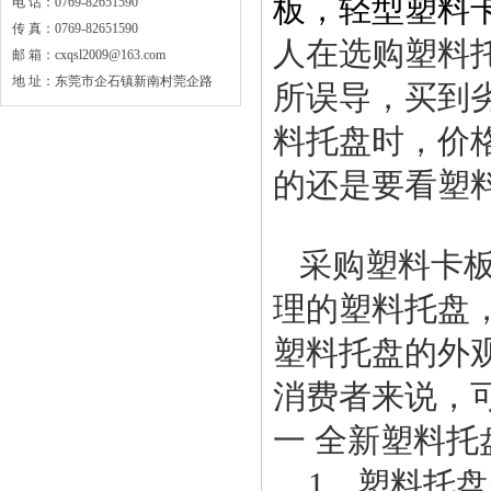
板
，轻型
塑料
电 话：0769-82651590
传 真：0769-82651590
人在选购塑料
邮 箱：cxqsl2009@163.com
地 址：东莞市企石镇新南村莞企路
所误导，买到
料托盘时，价
的还是要看塑
采购塑料卡板
理的塑料托盘
塑料托盘的外
消费者来说，
一 全新塑料托
1、塑料托盘